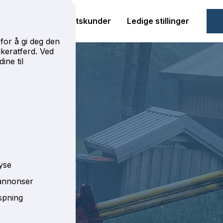
m oss
For bedriftskunder
Ledige stillinger
for å gi deg den
keratferd. Ved
ine til
yse
 annonser
aspning