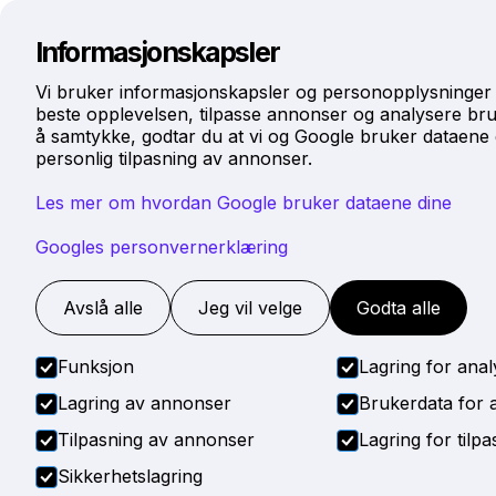
Hjem
Tjenester
O
Informasjonskapsler
Vi bruker informasjonskapsler og personopplysninger 
beste opplevelsen, tilpasse annonser og analysere bru
å samtykke, godtar du at vi og Google bruker dataene d
personlig tilpasning av annonser.
Les mer om hvordan Google bruker dataene dine
Googles personvernerklæring
Avslå alle
Jeg vil velge
Godta alle
Funksjon
Lagring for anal
Lagring av annonser
Brukerdata for
Tilpasning av annonser
Lagring for tilp
Sikkerhetslagring