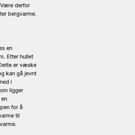
. Være derfor
tter bergvarme.
es en
. Etter hullet
 Dette er væske
 og kan gå jevnt
ned i
som ligger
 en
pen for å
varme til
rgvarme.