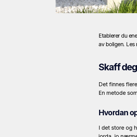
Etablerer du en
av boligen. Les 
Skaff deg
Det finnes fler
En metode som
Hvordan o
I det store og 
jorda, jo nærm