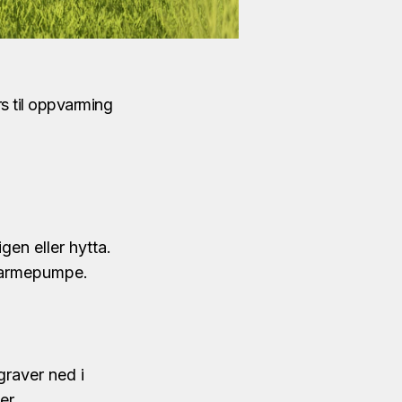
s til oppvarming
gen eller hytta.
 varmepumpe.
graver ned i
er