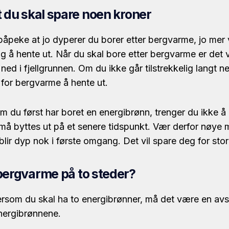
t du skal spare noen kroner
 påpeke at jo dyperer du borer etter bergvarme, jo mer 
 å hente ut. Når du skal bore etter bergvarme er det v
ned i fjellgrunnen. Om du ikke går tilstrekkelig langt ne
 for bergvarme å hente ut.
m du først har boret en energibrønn, trenger du ikke å
 byttes ut på et senere tidspunkt. Vær derfor nøye 
lir dyp nok i første omgang. Det vil spare deg for sto
 bergvarme på to steder?
dersom du skal ha to energibrønner, må det være en av
nergibrønnene.