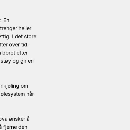
. En
trenger heller
tig. I det store
ter over tid.
 boret etter
støy og gir en
rikjøling om
jølesystem når
nova ønsker å
å fjerne den