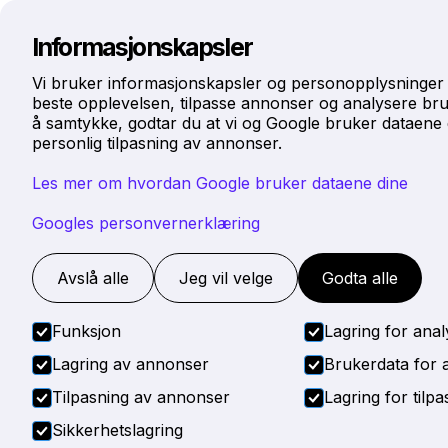
Hjem
Tjenester
O
Informasjonskapsler
Vi bruker informasjonskapsler og personopplysninger 
beste opplevelsen, tilpasse annonser og analysere bru
å samtykke, godtar du at vi og Google bruker dataene d
personlig tilpasning av annonser.
Les mer om hvordan Google bruker dataene dine
MARCH 12, 20
Googles personvernerklæring
Bergvarme
Avslå alle
Jeg vil velge
Godta alle
Funksjon
Lagring for anal
Lagring av annonser
Brukerdata for
Tilpasning av annonser
Lagring for tilp
Sikkerhetslagring