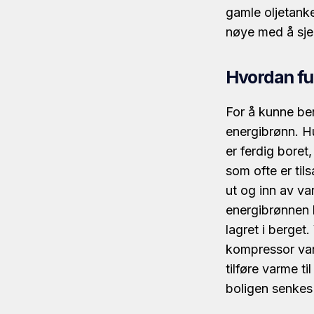
gamle oljetanke
nøye med å sje
Hvordan f
For å kunne ben
energibrønn. Hu
er ferdig boret
som ofte er tils
ut og inn av v
energibrønnen 
lagret i berget
kompressor var
tilføre varme t
boligen senkes