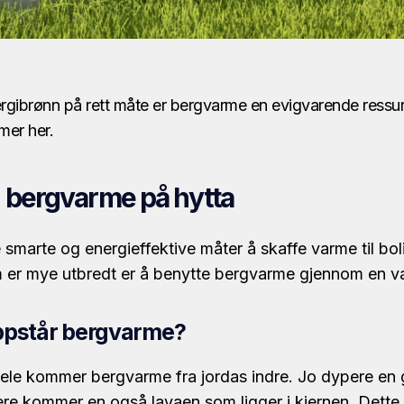
ergibrønn på rett måte er bergvarme en evigvarende ressur
mer her.
 bergvarme på hytta
e smarte og energieffektive måter å skaffe varme til boli
 er mye utbredt er å benytte bergvarme gjennom en
ppstår bergvarme?
hele kommer bergvarme fra jordas indre. Jo dypere en 
ere kommer en også lavaen som ligger i kjernen. Dette 