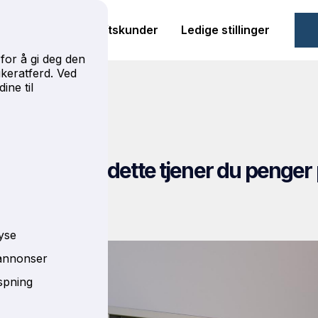
m oss
For bedriftskunder
Ledige stillinger
for å gi deg den
keratferd. Ved
ine til
23
 på hytta - dette tjener du penger
yse
 annonser
aspning