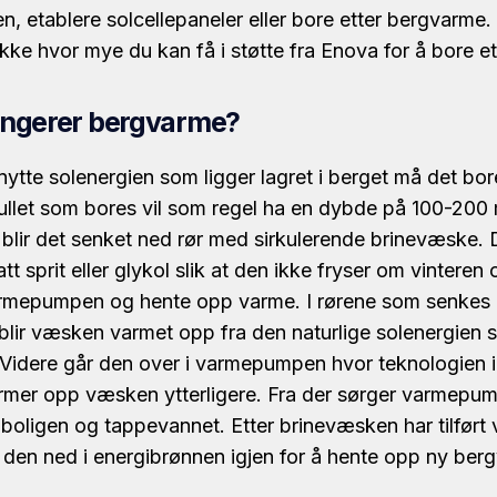
n, etablere solcellepaneler eller bore etter bergvarme
kke hvor mye du kan få i støtte fra Enova for å bore e
ungerer bergvarme?
ytte solenergien som ligger lagret i berget må det bor
llet som bores vil som regel ha en dybde på 100-200 m
, blir det senket ned rør med sirkulerende brinevæske.
att sprit eller glykol slik at den ikke fryser om vinteren
armepumpen og hente opp varme. I rørene som senkes 
blir væsken varmet opp fra den naturlige solenergien 
. Videre går den over i varmepumpen hvor teknologien i
mer opp væsken ytterligere. Fra der sørger varmepum
il boligen og tappevannet. Etter brinevæsken har tilført 
 den ned i energibrønnen igjen for å hente opp ny be