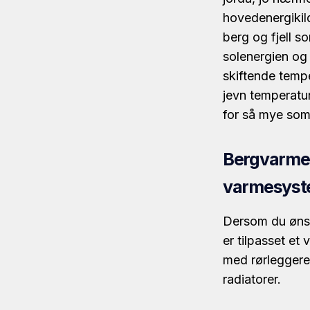
hovedenergikild
berg og fjell so
solenergien og v
skiftende tempe
jevn temperatur
for så mye som
Bergvarme k
varmesys
Dersom du ønske
er tilpasset e
med rørleggere 
radiatorer.