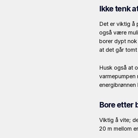
Ikke tenk a
Det er viktig å
også være mulig
borer dypt nok 
at det går tomt
Husk også at o
varmepumpen må
energibrønnen b
Bore etter
Viktig å vite; 
20 m mellom e