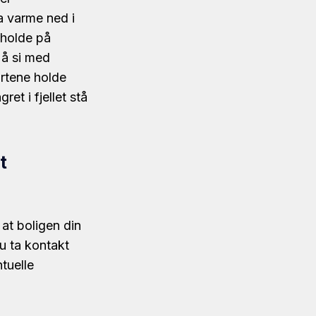
la varme ned i
å holde på
g å si med
artene holde
et i fjellet stå
t
 at boligen din
u ta kontakt
tuelle