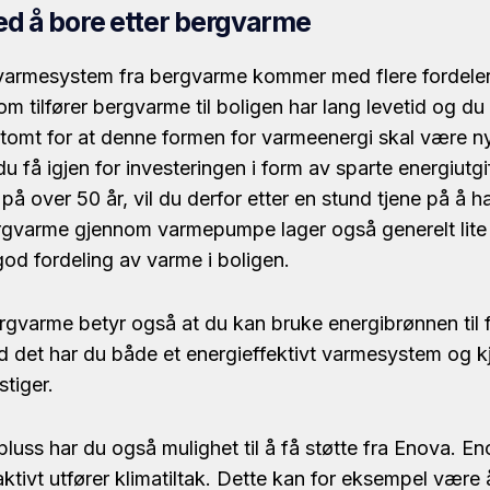
ed å bore etter bergvarme
varmesystem fra bergvarme kommer med flere fordeler
tilfører bergvarme til boligen har lang levetid og du 
 tomt for at denne formen for varmeenergi skal være nyt
du få igjen for investeringen i form av sparte energiutgif
på over 50 år, vil du derfor etter en stund tjene på å ha
gvarme gjennom varmepumpe lager også generelt lite 
god fordeling av varme i boligen.
rgvarme betyr også at du kan bruke energibrønnen til f
det har du både et energieffektivt varmesystem og k
stiger.
luss har du også mulighet til å få støtte fra Enova. E
ktivt utfører klimatiltak. Dette kan for eksempel være 