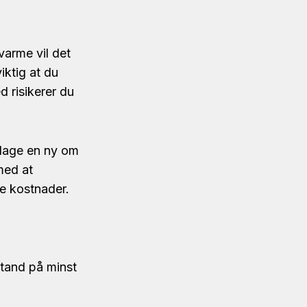
varme vil det
iktig at du
d risikerer du
 lage en ny om
med at
re kostnader.
stand på minst