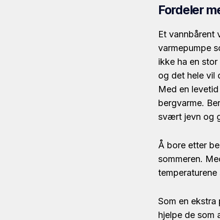
Fordeler m
Et vannbårent 
varmepumpe som 
ikke ha en stor
og det hele vil 
Med en levetid 
bergvarme. Ber
svært jevn og 
Å bore etter be
sommeren. Med 
temperaturene 
Som en ekstra p
hjelpe de som a