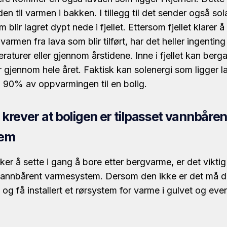
en til varmen i bakken. I tillegg til det sender også so
m blir lagret dypt nede i fjellet. Ettersom fjellet klarer 
armen fra lava som blir tilført, har det heller ingentin
raturer eller gjennom årstidene. Inne i fjellet kan berg
 gjennom hele året. Faktisk kan solenergi som ligger lagr
 90% av oppvarmingen til en bolig.
rever at boligen er tilpasset vannbåren
tem
r å sette i gang å bore etter bergvarme, er det viktig
t vannbårent varmesystem. Dersom den ikke er det må d
og få installert et rørsystem for varme i gulvet og even